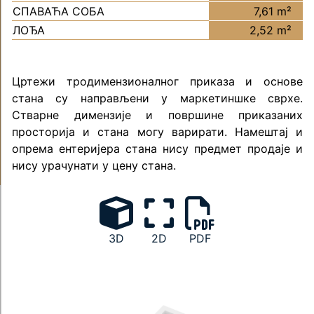
СПАВАЋА СОБА
7,61 m²
ЛОЂА
2,52 m²
Цртежи тродимензионалног приказа и основе
стана су направљени у маркетиншке сврхе.
Стварне димензије и површине приказаних
просторија и стана могу варирати. Намештај и
опрема ентеријера стана нису предмет продаје и
нису урачунати у цену стана.
3D
2D
PDF