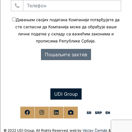
Давањем својих података Компанији потврђујете да
сте сагласни да Компанија може да обрађује ваше
личне податке у складу са важећим законима и
прописима Републике Србије.
Пошаљите захтев
UDI Group
SR
SRP
EN
© 2022 UDI Group, All Rights Reserved,
web by
Václav Čermák
&