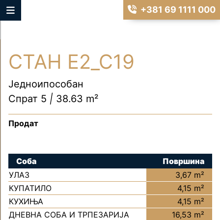
+381 69 1111 000
СТАН Е2_С19
Једноипособан
Спрат 5
|
38.63 m²
Продат
Соба
Површина
УЛАЗ
3,67 m²
КУПАТИЛО
4,15 m²
КУХИЊА
4,15 m²
ДНЕВНА СОБА И ТРПЕЗАРИЈА
16,53 m²