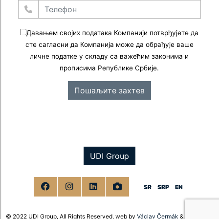
Давањем својих података Компанији потврђујете да
сте сагласни да Компанија може да обрађује ваше
личне податке у складу са важећим законима и
прописима Републике Србије.
Пошаљите захтев
UDI Group
SR
SRP
EN
© 2022 UDI Group, All Rights Reserved,
web by
Václav Čermák
&