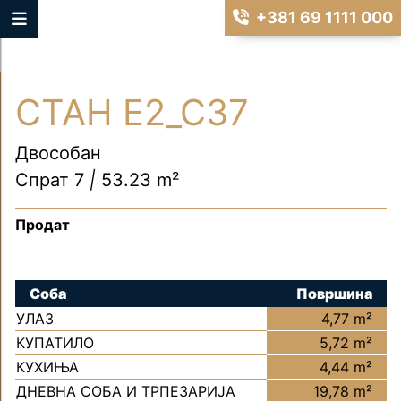
+381 69 1111 000
СТАН Е2_С37
Двособан
Спрат 7
|
53.23 m²
Продат
Соба
Површина
УЛАЗ
4,77 m²
КУПАТИЛО
5,72 m²
КУХИЊА
4,44 m²
ДНЕВНА СОБА И ТРПЕЗАРИЈА
19,78 m²