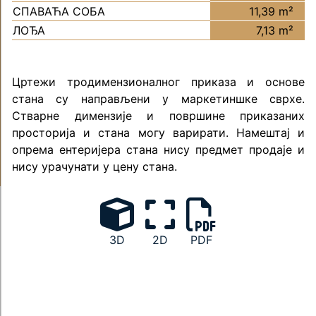
СПАВАЋА СОБА
11,39 m²
ЛОЂА
7,13 m²
Цртежи тродимензионалног приказа и основе
стана су направљени у маркетиншке сврхе.
Стварне димензије и површине приказаних
просторија и стана могу варирати. Намештај и
опрема ентеријера стана нису предмет продаје и
нису урачунати у цену стана.
3D
2D
PDF