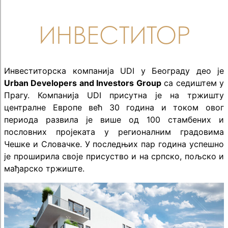
ИНВЕСТИТОР
Инвеститорска компанија UDI у Београду део је
Urban Developers and Investors Group
са седиштем у
Прагу. Компанија UDI присутна је на тржишту
централне Европе већ 30 година и током овог
периода развила је више од 100 стамбених и
пословних пројеката у регионалним градовима
Чешке и Словачке. У последњих пар година успешно
је проширила своје присуство и на српско, пољско и
мађарско тржиште.