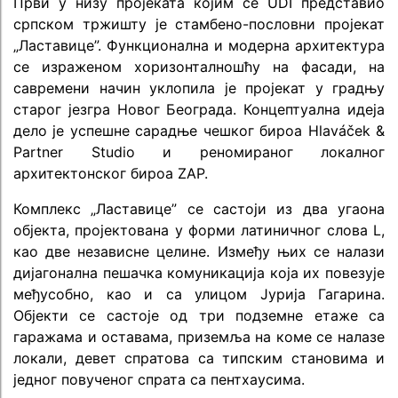
Први у низу пројеката којим се UDI представио
српском тржишту је стамбено-пословни пројекат
„Ластавице”. Функционална и модерна архитектура
се израженом хоризонталношћу на фасади, на
савремени начин уклопила је пројекат у градњу
старог језгра Новог Београда. Концептуална идеја
дело је успешне сарадње чешког бироа Hlaváček &
Partner Studio и реномираног локалног
архитектонског бироа ZAP.
Комплекс „Ластавице” се састоји из два угаона
објекта, пројектована у форми латиничног слова L,
као две независне целине. Између њих се налази
дијагонална пешачка комуникација која их повезује
међусобно, као и са улицом Јурија Гагарина.
Објекти се састојe од три подземне етаже са
гаражама и оставама, приземља на коме се налазе
локали, девет спратова са типским cтановима и
једног повученог спрата са пентхаусима.