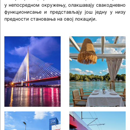
у непосредном окружењу, олакшавају свакодневно
функционисање и представљају још једну у низу
предности становања на овој локацији.