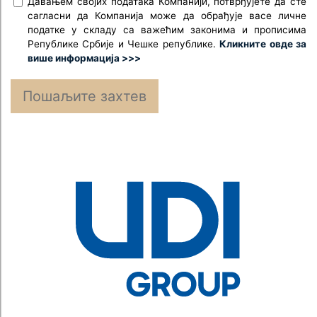
Давањем својих података Компанији, потврђујете да сте
сагласни да Компанија може да обрађује васе личне
податке у складу са важећим законима и прописима
Републике Србије и Чешке републике.
Кликните овде за
више информација >>>
Пошаљите захтев