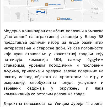
Модерно конципиран стамбено-пословни комплекс
„Ластавице” на атрактивној локацији у Блоку 58
представља одличан избор за људе различитих
интересовања и старосне доби. Уз све погодности
које нуди становање у квалитетној градњи коју
потписује компанија UDI, пажњу будућим
станарима, урбаним породичним и пословним
људима, привлаче и уређене зелене површине на
платоу испред објеката са простором за игру и
рекреацију, свеобухватна понуда услужних и
забавних садржаја у окружењу и лака
комуникација са осталим деловима града.
Директна повезаност са Улицом Јурија Гагарина,