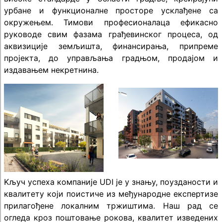
урбане и функционалне просторе усклађене са
окружењем. Тимови професионалаца ефикасно
руководе свим фазама грађевинског процеса, од
аквизиције земљишта, финансирања, припреме
пројекта, до управљања градњом, продајом и
издавањем некретнина.
Kључ успеха компаније UDI је у знању, поузданости и
квалитету који поистиче из међународне експертизе
прилагођене локалним тржиштима. Наш рад се
огледа кроз поштовање рокова, квалитет изведених