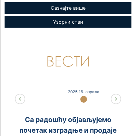
Сазнајте више
Узорни стан
ВЕСТИ
2025 16. априла
Next
Prev
°
а
м
е
а
Са радошћу објављујемо
е
м
почетак изградње и продаје