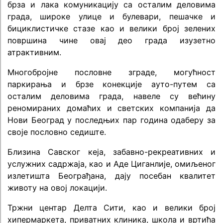
брза и лака комуникацију са осталим деловима
града, широке улице и булевари, пешачке и
бициклистичке стазе као и велики број зелених
површина чине овај део града изузетно
атрактивним.
Многобројне пословне зграде, могућност
паркирања и брзе конекције ауто-путем са
осталим деловима града, навеле су већину
реномираних домаћих и светских компанија да
Нови Београд у последњих пар година одаберу за
своје пословно седиште.
Близина Савског кеја, забавно-рекреативних и
услужних садржаја, као и Аде Циганлије, омиљеног
излетишта Београђана, дају посебан квалитет
животу на овој локацији.
Тржни центар Делта Сити, као и велики број
хипермаркета, приватних клиника, школа и вртића