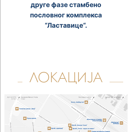
а
друге фазе стамбено
к
пословног комплекса
е
“Ластавице“.
a
ЛОКАЦИЈА
е