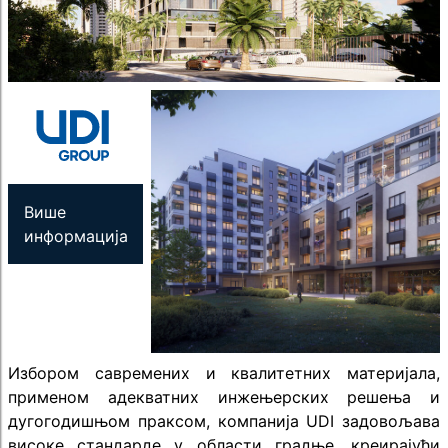
Више
информација
Избором савремених и квалитетних материјала,
применом адекватних инжењерских решења и
дугогодишњом праксом, компанија UDI задовољава
високе стандарде у области градње, креирајући