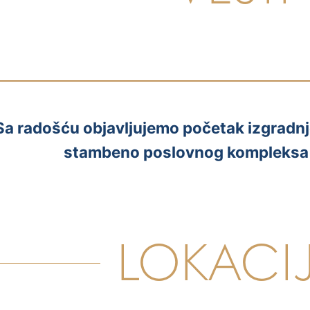
Sa radošću objavljujemo početak izgradnje
stambeno poslovnog kompleksa 
LOKACI