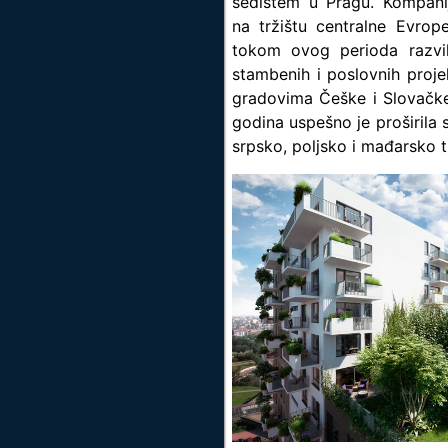
sedištem u Pragu. Kompani
na tržištu centralne Evrop
tokom ovog perioda razvi
stambenih i poslovnih proje
gradovima Češke i Slovačke
godina uspešno je proširila s
srpsko, poljsko i mađarsko t