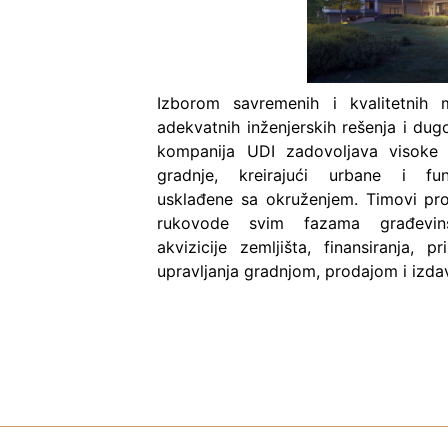
Izborom savremenih i kvalitetnih m
adekvatnih inženjerskih rešenja i du
kompanija UDI zadovoljava visoke 
gradnje, kreirajući urbane i fun
usklađene sa okruženjem. Timovi pro
rukovode svim fazama građevin
akvizicije zemljišta, finansiranja, 
upravljanja gradnjom, prodajom i izda