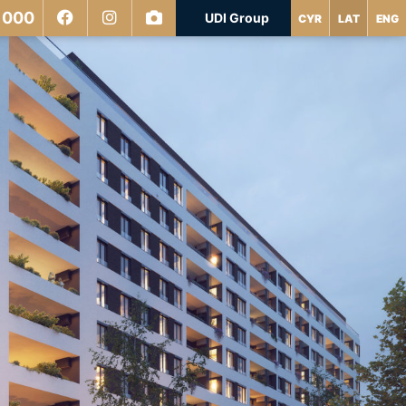
 000
UDI Group
CYR
LAT
ENG