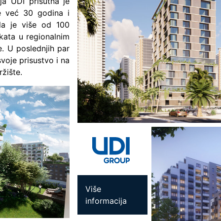
ja UDI prisutna je
e već 30 godina i
la je više od 100
kata u regionalnim
. U poslednjih par
voje prisustvo i na
ržište.
Više
informacija