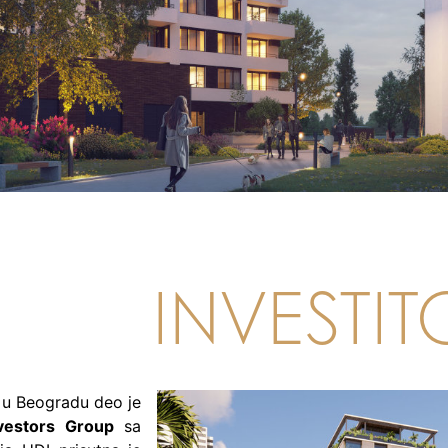
INVESTIT
 u Beogradu deo je
vestors Group
sa