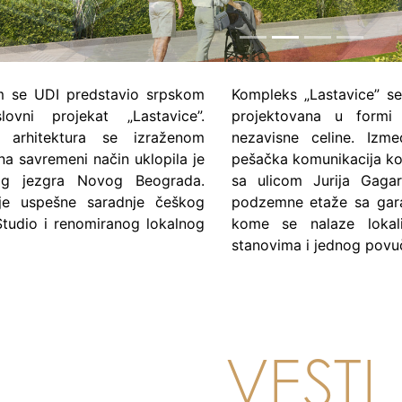
im se UDI predstavio srpskom
Kompleks „Lastavice” se
lovni projekat „Lastavice”.
projektovana u formi
 arhitektura se izraženom
nezavisne celine. Izme
na savremeni način uklopila je
pešačka komunikacija ko
rog jezgra Novog Beograda.
sa ulicom Jurija Gagar
 je uspešne saradnje češkog
podzemne etaže sa gara
Studio i renomiranog lokalnog
kome se nalaze lokal
stanovima i jednog povu
VESTI