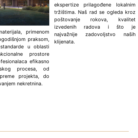
ekspertize prilagođene lokalnim
tržištima. Naš rad se ogleda kroz
poštovanje rokova, kvalitet
izvedenih radova i što je
aterijala, primenom
najvažnije zadovoljstvo naših
gogodišnjom praksom,
klijenata.
standarde u oblasti
kcionalne prostore
fesionalaca efikasno
skog procesa, od
pripreme projekta, do
vanjem nekretnina.