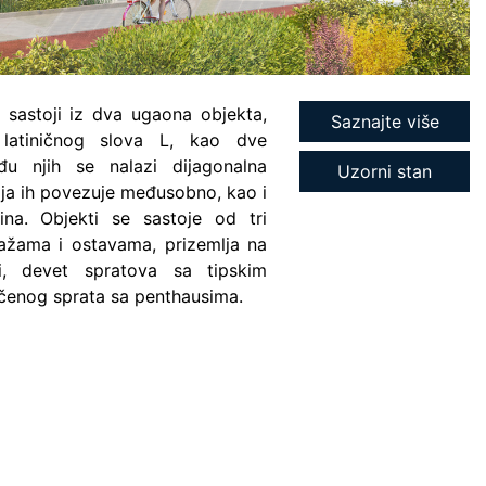
 sastoji iz dva ugaona objekta,
Saznajte više
 latiničnog slova L, kao dve
đu njih se nalazi dijagonalna
Uzorni stan
ja ih povezuje međusobno, kao i
ina. Objekti se sastoje od tri
žama i ostavama, prizemlja na
i, devet spratova sa tipskim
čenog sprata sa penthausima.