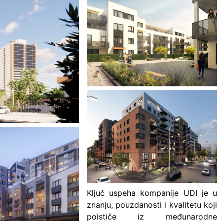
Ključ uspeha kompanije UDI je u
znanju, pouzdanosti i kvalitetu koji
poističe iz međunarodne