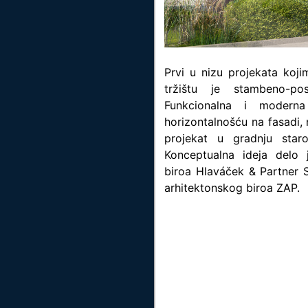
Prvi u nizu projekata koj
tržištu je stambeno-pos
Funkcionalna i moderna
horizontalnošću na fasadi, 
projekat u gradnju sta
Konceptualna ideja delo
biroa Hlaváček & Partner 
arhitektonskog biroa ZAP.